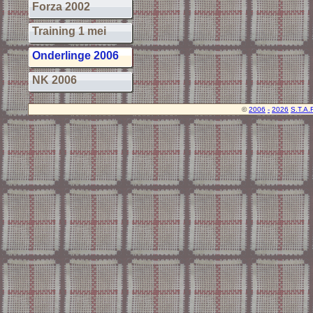
Forza 2002
Training 1 mei
Onderlinge 2006
NK 2006
©
2006
-
2026
S.T.A.