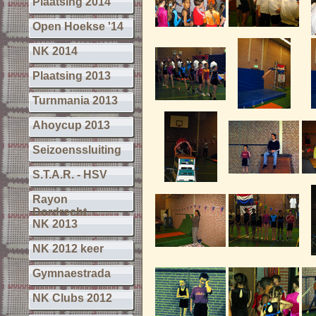
Plaatsing 2014
Open Hoekse '14
NK 2014
Plaatsing 2013
Turnmania 2013
Ahoycup 2013
Seizoenssluiting
S.T.A.R. - HSV
Rayon
Dordrecht
NK 2013
NK 2012 keer
Gymnaestrada
NK Clubs 2012