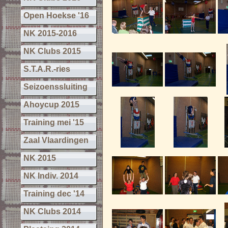
Open Hoekse '16
NK 2015-2016
NK Clubs 2015
S.T.A.R.-ries
Seizoenssluiting
Ahoycup 2015
Training mei '15
Zaal Vlaardingen
NK 2015
NK Indiv. 2014
Training dec '14
NK Clubs 2014