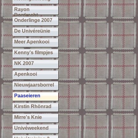
Rayon
Dordrecht
Onderlinge 2007
De Univéreünie
Meer Apenkooi
Kenny's filmpjes
NK 2007
Apenkooi
Nieuwjaarsborrel
Paaseieren
Kirstin Rhönrad
Mirre's Knie
Univéweekend