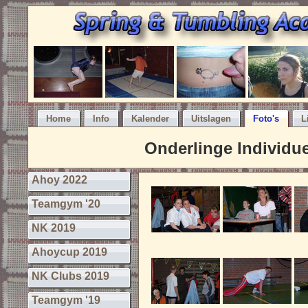
Home
Info
Kalender
Uitslagen
Foto's
L
Onderlinge Individue
Ahoy 2022
Teamgym '20
NK 2019
Ahoycup 2019
NK Clubs 2019
Teamgym '19