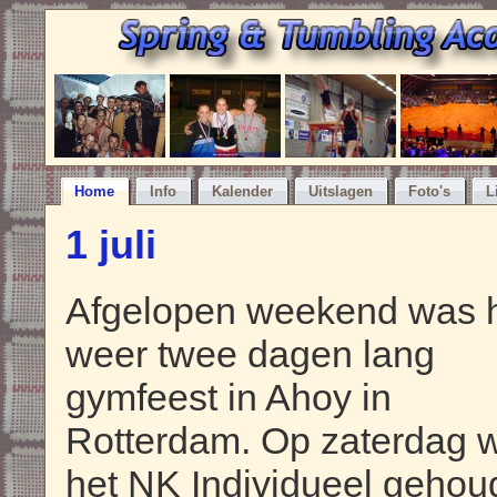
Home
Info
Kalender
Uitslagen
Foto's
L
1 juli
Afgelopen weekend was 
weer twee dagen lang
gymfeest in Ahoy in
Rotterdam. Op zaterdag 
het NK Individueel gehou