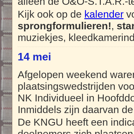
alleen de O&O-S.T.A.R.-t
Kijk ook op de
kalender
vo
sprongformulieren!
,
sta
muziekjes, kleedkamerinde
14 mei
Afgelopen weekend ware
plaatsingswedstrijden voo
NK Individueel in Hoofddo
Inmiddels zijn daarvan d
De KNGU heeft een indica
deelnemers zich plaatsen 