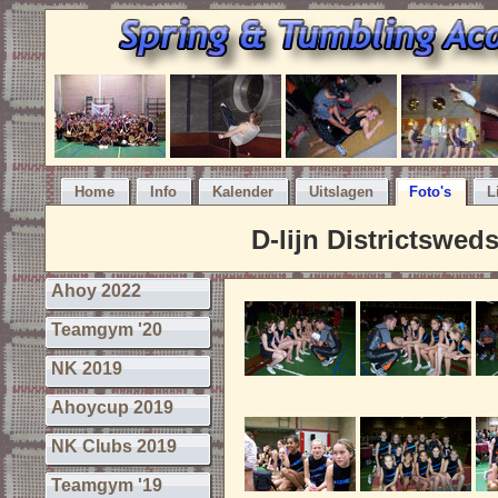
Home
Info
Kalender
Uitslagen
Foto's
L
D-lijn Districtswe
Ahoy 2022
Teamgym '20
NK 2019
Ahoycup 2019
NK Clubs 2019
Teamgym '19