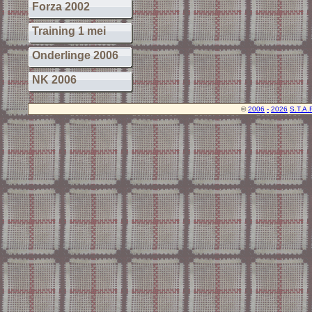
Forza 2002
Training 1 mei
Onderlinge 2006
NK 2006
©
2006
-
2026
S.T.A.