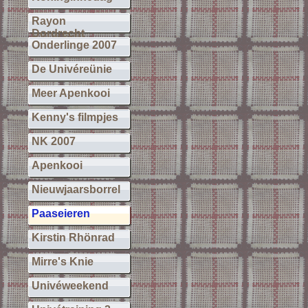
Rayon
Dordrecht
Onderlinge 2007
De Univéreünie
Meer Apenkooi
Kenny's filmpjes
NK 2007
Apenkooi
Nieuwjaarsborrel
Paaseieren
Kirstin Rhönrad
Mirre's Knie
Univéweekend