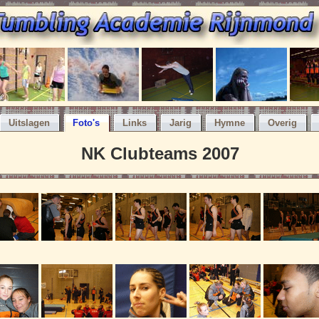
Uitslagen
Foto's
Links
Jarig
Hymne
Overig
NK Clubteams 2007