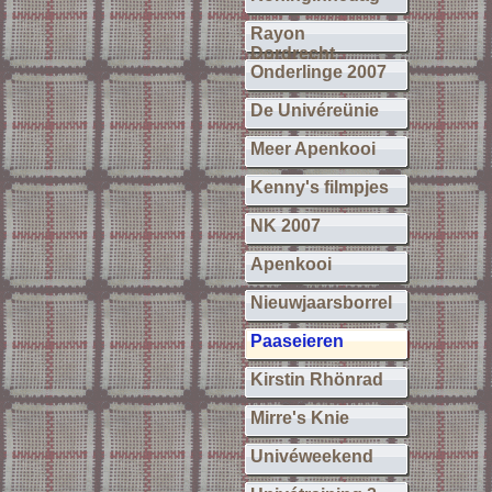
Rayon
Dordrecht
Onderlinge 2007
De Univéreünie
Meer Apenkooi
Kenny's filmpjes
NK 2007
Apenkooi
Nieuwjaarsborrel
Paaseieren
Kirstin Rhönrad
Mirre's Knie
Univéweekend