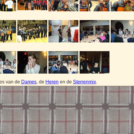
jes van de
Dames
, de
Heren
en de
Sterrenmix
.