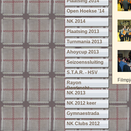
Plaatsing 2014
Open Hoekse '14
NK 2014
Plaatsing 2013
Turnmania 2013
Ahoycup 2013
Seizoenssluiting
S.T.A.R. - HSV
Filmp
Rayon
Dordrecht
NK 2013
NK 2012 keer
Gymnaestrada
NK Clubs 2012