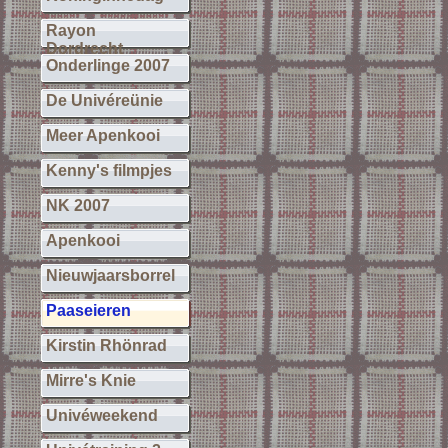
Rayon
Dordrecht
Onderlinge 2007
De Univéreünie
Meer Apenkooi
Kenny's filmpjes
NK 2007
Apenkooi
Nieuwjaarsborrel
Paaseieren
Kirstin Rhönrad
Mirre's Knie
Univéweekend