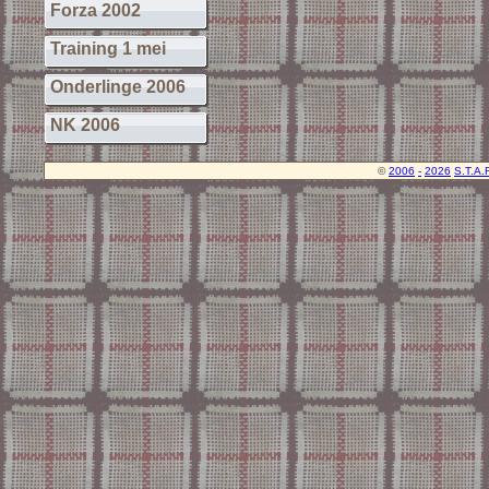
Forza 2002
Training 1 mei
Onderlinge 2006
NK 2006
©
2006
-
2026
S.T.A.