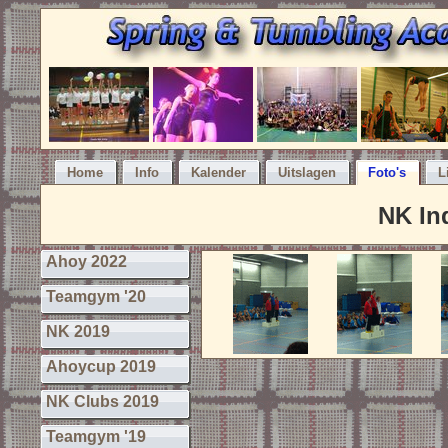
Home
Info
Kalender
Uitslagen
Foto's
L
NK In
Ahoy 2022
Teamgym '20
NK 2019
Ahoycup 2019
NK Clubs 2019
Teamgym '19