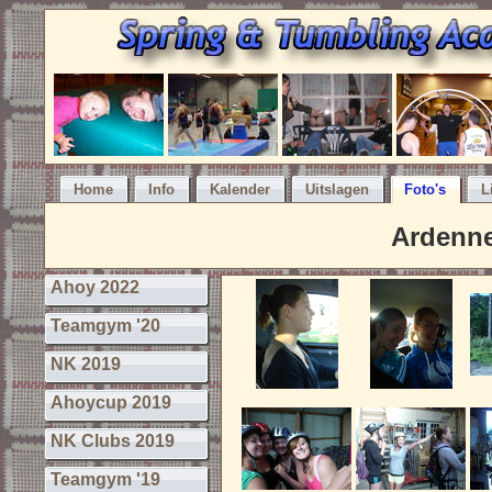
Home
Info
Kalender
Uitslagen
Foto's
L
Ardenn
Ahoy 2022
Teamgym '20
NK 2019
Ahoycup 2019
NK Clubs 2019
Teamgym '19