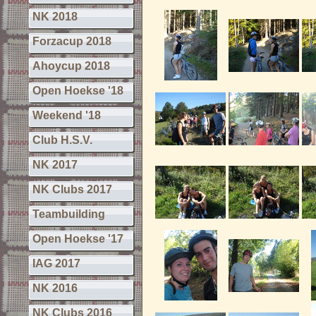
NK 2018
Forzacup 2018
Ahoycup 2018
Open Hoekse '18
Weekend '18
Club H.S.V.
NK 2017
NK Clubs 2017
Teambuilding
Open Hoekse '17
IAG 2017
NK 2016
NK Clubs 2016