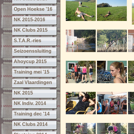
Open Hoekse '16
NK 2015-2016
NK Clubs 2015
S.T.A.R.-ries
Seizoenssluiting
Ahoycup 2015
Training mei '15
Zaal Vlaardingen
NK 2015
NK Indiv. 2014
Training dec '14
NK Clubs 2014