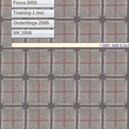
Forza 2002
Training 1 mei
Onderlinge 2006
NK 2006
©
2006
-
2026
S.T.A.