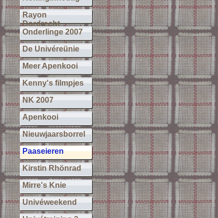
Rayon
Dordrecht
Onderlinge 2007
De Univéreünie
Meer Apenkooi
Kenny's filmpjes
NK 2007
Apenkooi
Nieuwjaarsborrel
Paaseieren
Kirstin Rhönrad
Mirre's Knie
Univéweekend