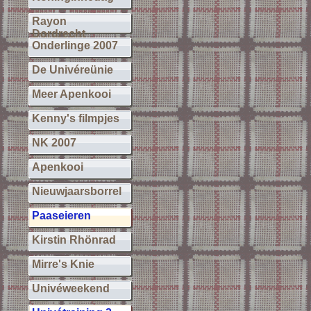
Rayon
Dordrecht
Onderlinge 2007
De Univéreünie
Meer Apenkooi
Kenny's filmpjes
NK 2007
Apenkooi
Nieuwjaarsborrel
Paaseieren
Kirstin Rhönrad
Mirre's Knie
Univéweekend