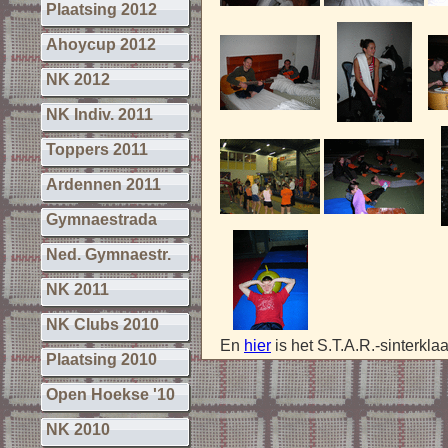
Plaatsing 2012
Ahoycup 2012
NK 2012
NK Indiv. 2011
Toppers 2011
Ardennen 2011
Gymnaestrada
Ned. Gymnaestr.
NK 2011
NK Clubs 2010
En
hier
is het S.T.A.R.-sinterkla
Plaatsing 2010
Open Hoekse '10
NK 2010