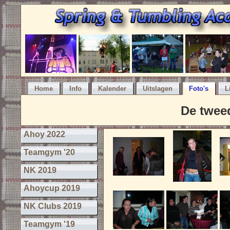
Home
Info
Kalender
Uitslagen
Foto's
L
De twee
Ahoy 2022
Teamgym '20
NK 2019
Ahoycup 2019
NK Clubs 2019
Teamgym '19