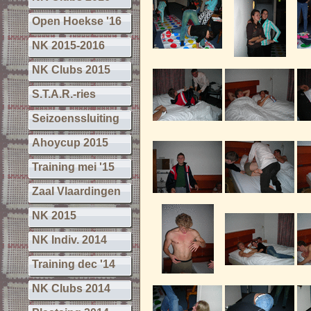
Open Hoekse '16
NK 2015-2016
NK Clubs 2015
S.T.A.R.-ries
Seizoenssluiting
Ahoycup 2015
Training mei '15
Zaal Vlaardingen
NK 2015
NK Indiv. 2014
Training dec '14
NK Clubs 2014