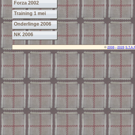
Forza 2002
Training 1 mei
Onderlinge 2006
NK 2006
©
2006
-
2026
S.T.A.