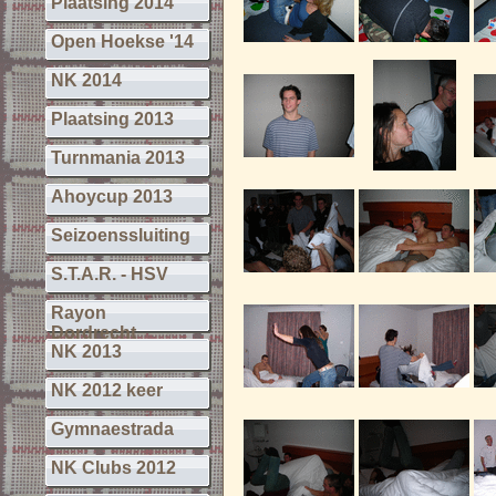
Plaatsing 2014
Open Hoekse '14
NK 2014
Plaatsing 2013
Turnmania 2013
Ahoycup 2013
Seizoenssluiting
S.T.A.R. - HSV
Rayon
Dordrecht
NK 2013
NK 2012 keer
Gymnaestrada
NK Clubs 2012